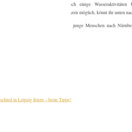
dschaft genießen, sondern auch einige Wasseraktivitäten be
nau und welche Aktivitäten sind in Bayern möglich, könnt ihr unten na
Universität, deswegen ziehen so viele junge Menschen nach Nürnb
stlerischen Schwerpunkten.
chied in Leipzig feiern – beste Tipps!
Jetzt Anfragen!