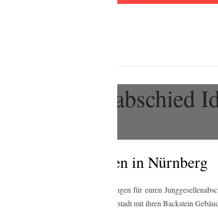
unggesellenabschied I
Aktivitäten
JGA Unternehmungen in Nürnberg
ative und außergewöhnliche Beschäftigungen für euren Junggesellenabs
esem Bundesland. Die wunderschöne Altstadt mit ihren Backstein Gebäud