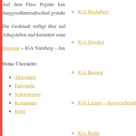
Auf dem Fluss Pegnitz kann man nicht nur wunderschöne Lan
JGA Heidelberg
Junggesellinnenabschied gestalten. Welche Möglichkeiten habt ihr ge
Die Großstadt verfügt über mehrere Hochschulen und über eine 
Alltagsleben und formuliert seine eigene Regeln mit ganz vielen kün
JGA Dresden
Startseite
»
JGA Nürnberg – Junggesellenabschied Nürnberg
Deine Übersicht:
JGA Bremen
Aktivitäten
Partymeile
Sehenswertes
Restaurants
JGA Leipzig – Junggesellenabs
Hotel
JGA Berlin