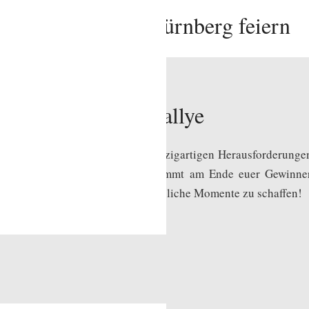
ellenabschied in Nürnberg feiern
A Nürnberg Stadtrallye
 spannendes Abenteuer mit 20 einzigartigen Herausforderungen
pielt, wann es euch passt. Bestimmt am Ende euer Gewinnert
ellungen zu gestalten und unvergessliche Momente zu schaffen!