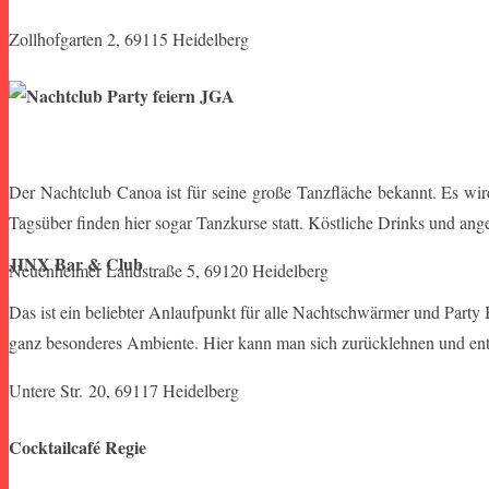
Zollhofgarten 2, 69115 Heidelberg
Der Nachtclub Canoa ist für seine große Tanzfläche bekannt. Es wir
Tagsüber finden hier sogar Tanzkurse statt. Köstliche Drinks und an
JINX Bar & Club
Neuenheimer Landstraße 5, 69120 Heidelberg
Das ist ein beliebter Anlaufpunkt für alle Nachtschwärmer und Part
ganz besonderes Ambiente. Hier kann man sich zurücklehnen und en
Untere Str. 20, 69117 Heidelberg
Cocktailcafé Regie