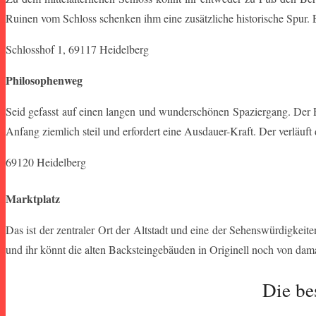
Ruinen vom Schloss schenken ihm eine zusätzliche historische Spur. E
Schlosshof 1, 69117 Heidelberg
Philosophenweg
Seid gefasst auf einen langen und wunderschönen Spaziergang. Der 
Anfang ziemlich steil und erfordert eine Ausdauer-Kraft. Der verläuf
69120 Heidelberg
Marktplatz
Das ist der zentraler Ort der Altstadt und eine der Sehenswürdigkei
und ihr könnt die alten Backsteingebäuden in Originell noch von dama
Die be