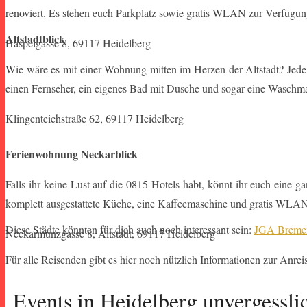
renoviert. Es stehen euch Parkplatz sowie gratis WLAN zur Verfügun
Altstadtblick
Haspelgasse 8, 69117 Heidelberg
Wie wäre es mit einer Wohnung mitten im Herzen der Altstadt? Jede 
einen Fernseher, ein eigenes Bad mit Dusche und sogar eine Waschm
Klingenteichstraße 62, 69117 Heidelberg
Ferienwohnung Neckarblick
Falls ihr keine Lust auf die 0815 Hotels habt, könnt ihr euch eine 
komplett ausgestattete Küche, eine Kaffeemaschine und gratis WLA
Diese Städte könnten für dich auch noch interessant sein:
JGA Breme
Neckarmünzgasse 8, Altstadt, 69117 Heidelberg
Für alle Reisenden gibt es hier noch nützlich Informationen zur Anrei
Events in Heidelberg unvergessl