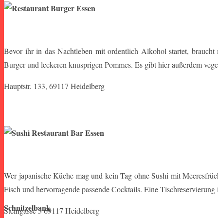
Bevor ihr in das Nachtleben mit ordentlich Alkohol startet, braucht
Burger und leckeren knusprigen Pommes. Es gibt hier außerdem veget
Hauptstr. 133, 69117 Heidelberg
Wer japanische Küche mag und kein Tag ohne Sushi mit Meeresfrüchten
Fisch und hervorragende passende Cocktails. Eine Tischreservierung i
Schnitzelbank
Steingasse 3 69117 Heidelberg