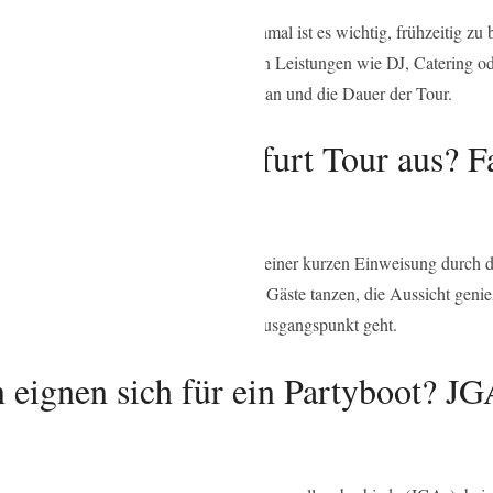
 Details beachtet werden. Zunächst einmal ist es wichtig, frühzeitig zu
s und vergleichen Sie die inkludierten Leistungen wie DJ, Catering od
n. Klären Sie auch den genauen Fahrplan und die Dauer der Tour.
ner Partyboot Frankfurt Tour aus? 
 Frankfurt am Main
bend mit dem Einlass der Gäste. Nach einer kurzen Einweisung durch d
für die richtige Stimmung, während die Gäste tanzen, die Aussicht geni
nnenuntergang, bevor es zurück zum Ausgangspunkt geht.
 eignen sich für ein Partyboot? JG