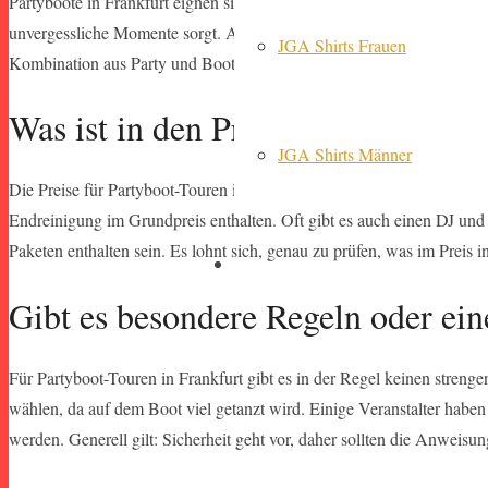
Partyboote in Frankfurt eignen sich für eine Vielzahl von Veranstaltu
unvergessliche Momente sorgt. Auch Geburtstagsfeiern, Firmenfeiern 
JGA Shirts Frauen
Kombination aus Party und Bootstour machen jedes Event zu etwas 
Was ist in den Preisen für Partyb
JGA Shirts Männer
Die Preise für Partyboot-Touren in Frankfurt variieren je nach Anbie
Endreinigung im Grundpreis enthalten. Oft gibt es auch einen DJ und
Paketen enthalten sein. Es lohnt sich, genau zu prüfen, was im Preis
Gibt es besondere Regeln oder ei
Für Partyboot-Touren in Frankfurt gibt es in der Regel keinen streng
wählen, da auf dem Boot viel getanzt wird. Einige Veranstalter haben
werden. Generell gilt: Sicherheit geht vor, daher sollten die Anwei