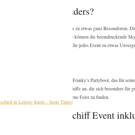
 Frankfurt so besonders?
enn man daraus eine Party macht, wird es zu etwas ganz Besonderem. D
afft eine einzigartige Stimmung. Gäste können die beeindruckende Sky
e Mischung aus Sightseeing und Feiern, die jedes Event zu etwas Unverg
boote in Frankfurt?
en. Einer der bekanntesten ist Captain Franky’s Partyboot, das für se
schiffahrt Primus-Linie bietet Partyschiffe an, die sich besonders für 
len, um das passende Boot für die eigene Feier zu finden.
chied in Leipzig feiern – beste Tipps!
tyboots oder Partyschiff Event ink