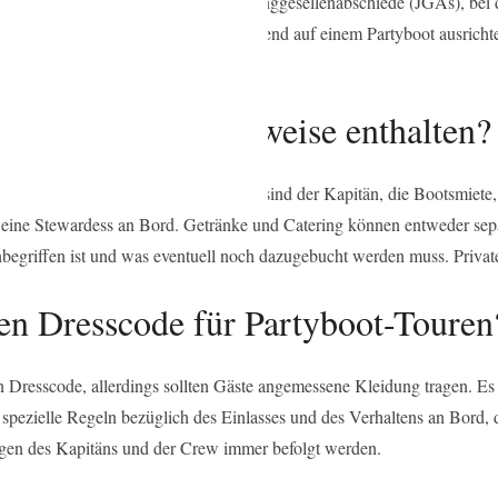
ngen. Besonders beliebt sind sie für Junggesellenabschiede (JGAs), bei
und Teamevents lassen sich hervorragend auf einem Partyboot ausrichte
Besonderem.
oot-Touren üblicherweise enthalten?
ter und gebuchtem Paket. In der Regel sind der Kapitän, die Bootsmiete,
 eine Stewardess an Bord. Getränke und Catering können entweder separ
 inbegriffen ist und was eventuell noch dazugebucht werden muss. Priva
nen Dresscode für Partyboot-Touren
en Dresscode, allerdings sollten Gäste angemessene Kleidung tragen. E
 spezielle Regeln bezüglich des Einlasses und des Verhaltens an Bord, d
sungen des Kapitäns und der Crew immer befolgt werden.