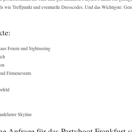
ails wie Treffpunkt und eventuelle Dresscodes. Und das Wichtigste: Ge
te:
 aus Feiern und Sightseeing
ich
son
 und Firmenevents
rfeld
ankfurter Skyline
he Anfrage für das Partyboot Frankfurt s