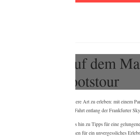
furt: Feiern auf dem Ma
esslichen Bootstour
Partys und Feiern auf eine ganz besondere Art zu erleben: mit einem P
tropole mit einer atemberaubenden Fahrt entlang der Frankfurter Sky
 Frankfurt, von den besten Anbietern bis hin zu Tipps für eine gelungen
anen – hier finden Sie alle Informationen für ein unvergessliches Erle