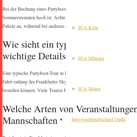
Bei der Buchung eines Partyboots in Frankfurt sollten einige wichtige
Sommermonaten hoch ist. Achten Sie auch auf die Kapazität des Boote
Pakete an, während bei anderen alles individuell gebucht werden kan
JGA Köln
Wie sieht ein typischer Ablauf ei
wichtige Details für die miete in
JGA Münster
Eine typische Partyboot-Tour in Frankfurt beginnt meist am frühen A
Fahrt entlang der Frankfurter Skyline beginnt. An Bord sorgt ein DJ 
JGA Mainz
bestellen können. Viele Touren beinhalten auch einen Stopp zum So
Welche Arten von Veranstaltungen
Mannschaften
Junggesellenabschied Outfit