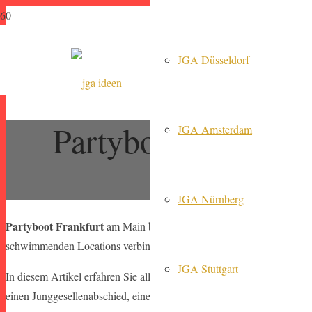
JGA Düsseldorf
Partyboot in Frank
JGA Amsterdam
unverg
JGA Nürnberg
Partyboot Frankfurt
am Main bietet eine einzigartige Möglichkeit, 
schwimmenden Locations verbinden das pulsierende Nachtleben der Me
JGA Stuttgart
In diesem Artikel erfahren Sie alles Wissenswerte über Partyboote in
einen Junggesellenabschied, einen Geburtstag oder ein Firmenevent pl