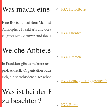
Was macht eine Partyboot-Tour in
JGA Heidelberg
Eine Bootstour auf dem Main ist an sich schon ein Erlebnis, aber w
Atmosphäre Frankfurts und der entspannten Fahrt auf dem Wasser sch
JGA Dresden
zu guter Musik tanzen und ihre Drinks genießen. Es ist eine perfekt
Welche Anbieter gibt es für Party
JGA Bremen
In Frankfurt gibt es mehrere renommierte Anbieter für Partyboot-Tour
professionelle Organisation bekannt ist. Auch die Frankfurter Personen
sich, die verschiedenen Angebote zu vergleichen und Anfragen zu stel
JGA Leipzig – Junggesellenabs
Was ist bei der Buchung eines Par
zu beachten?
JGA Berlin